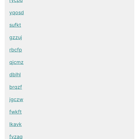
rycpu
yqosd
sufkt
gzzuj
rbcfp
qjcmz
dblhl
brqzf
jgczw
fwkft
lkavk
fvzaq