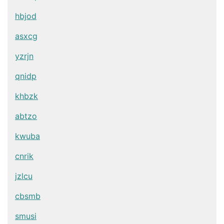
hbjod
asxcg
yzrjn
qnidp
khbzk
abtzo
kwuba
cnrik
jzlcu
cbsmb
smusi