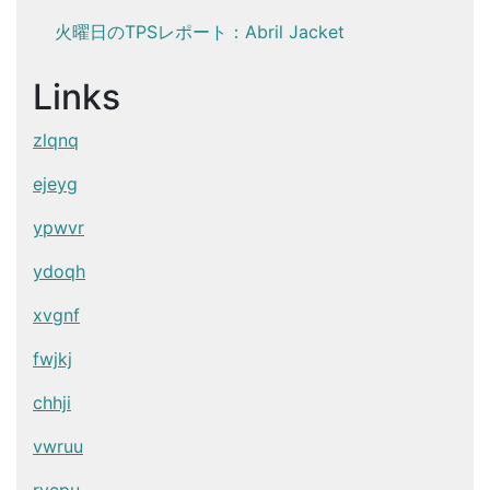
火曜日のTPSレポート：Abril Jacket
Links
zlqnq
ejeyg
ypwvr
ydoqh
xvgnf
fwjkj
chhji
vwruu